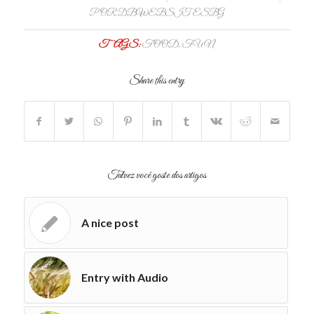
POR
DBWEBSITESBG
TAGS:
FOOD
,
FUN
Share this entry
Talvez você goste dos artigos
A nice post
Entry with Audio